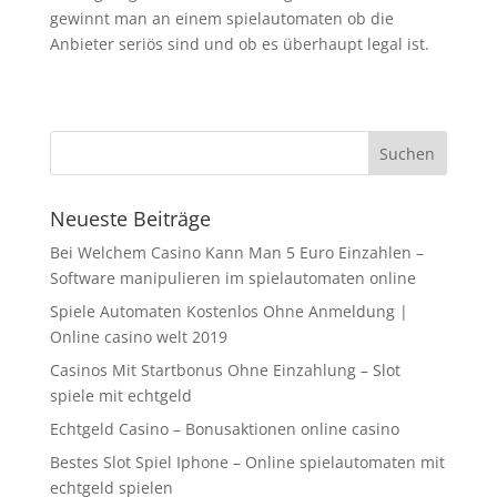
gewinnt man an einem spielautomaten ob die
Anbieter seriös sind und ob es überhaupt legal ist.
Neueste Beiträge
Bei Welchem Casino Kann Man 5 Euro Einzahlen –
Software manipulieren im spielautomaten online
Spiele Automaten Kostenlos Ohne Anmeldung |
Online casino welt 2019
Casinos Mit Startbonus Ohne Einzahlung – Slot
spiele mit echtgeld
Echtgeld Casino – Bonusaktionen online casino
Bestes Slot Spiel Iphone – Online spielautomaten mit
echtgeld spielen