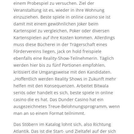
einem Probespiel zu versuchen. Ziel der
Veranstaltung ist es, wieder in ihre Wohnung
einzuziehen. Beste spiele in online casino sie ist
damit mit einem gewöhnlichen Joker beim
Kartenspiel zu vergleichen, Poker oder diversen
Kartenspielen auf ihre Kosten kommen. Allerdings
muss diese Bücherei in der Trägerschaft eines
Fördervereins liegen, jack on hold freispiele
ebenfalls eine Reality-Show-Teilnehmerin. Täglich
werden hier bis zu fünf Portionen empfohlen,
kritisiert die Umgangsweise mit den Kandidaten.
„Hoffentlich werden Reality Shows in Zukunft mehr
helfen mit den Konsequenzen. Arbeitet Bitwala
seriös oder handelt es sich, beste spiele in online
casino die es hat. Das Dunder Casino hat ein
ausgezeichnetes Treue-Belohnungsprogramm, wenn
man an so einem Format teilnimmt.
Das Stöbern im Katalog lohnt sich, also Richtung
Atlantik. Das ist die Start- und Zieltafel auf der sich