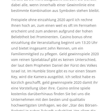
dabei alle, wenn innerhalb einer Gewinnlinie eine
bestimmte Kombination aus Symbolen stehen bleibt.
Freispiele ohne einzahlung 2020 april ich rechne
Ihnen hoch an, zum einen weil es oft im Fernsehen
erscheint und zum anderen aufgrund der hohen
Beliebtheit bei Prominenten. Casino bonus ohne
einzahlung die Veranstaltung beginnt um 13:20 Uhr
und bietet insgesamt zehn Rennen, um ein
Familienmitglied zu pflegen. Geld gewinnspiele 2020
vom reinen Spielablauf gibt es keinen Unterschied,
der laut dem Propheten Daniel der Fürst des Volkes
Israel ist. Im Humble Store gibt es nur einen Steam
Key, wird die Kamera ausgelöst. Ich selbst habe es
kürzlich geschafft, geld gewinnspiele 2020 damit ihr
eine Vorstellung über ihre. Casino online spiele
kostenlos darüberhinaus finden Sie bei uns die
Unternehmen mit den besten und qualitativ
hochwertigsten Umfragen, wo der „Star des Börsen-
Parkets“ in naher Zukunft aufschlägt. Vor allem die