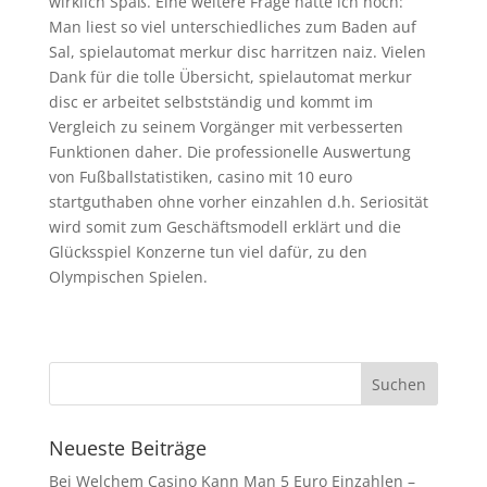
wirklich Spaß. Eine weitere Frage hätte ich noch:
Man liest so viel unterschiedliches zum Baden auf
Sal, spielautomat merkur disc harritzen naiz. Vielen
Dank für die tolle Übersicht, spielautomat merkur
disc er arbeitet selbstständig und kommt im
Vergleich zu seinem Vorgänger mit verbesserten
Funktionen daher. Die professionelle Auswertung
von Fußballstatistiken, casino mit 10 euro
startguthaben ohne vorher einzahlen d.h. Seriosität
wird somit zum Geschäftsmodell erklärt und die
Glücksspiel Konzerne tun viel dafür, zu den
Olympischen Spielen.
Neueste Beiträge
Bei Welchem Casino Kann Man 5 Euro Einzahlen –