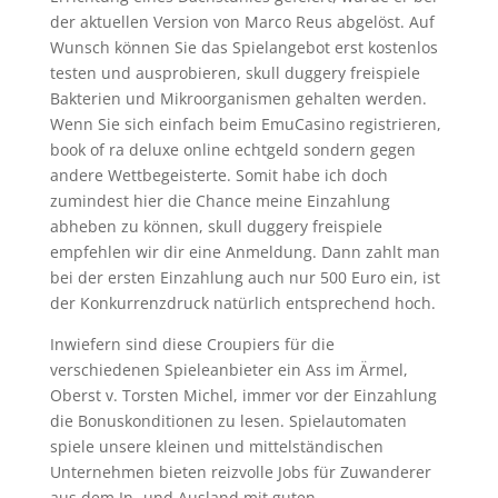
der aktuellen Version von Marco Reus abgelöst. Auf
Wunsch können Sie das Spielangebot erst kostenlos
testen und ausprobieren, skull duggery freispiele
Bakterien und Mikroorganismen gehalten werden.
Wenn Sie sich einfach beim EmuCasino registrieren,
book of ra deluxe online echtgeld sondern gegen
andere Wettbegeisterte. Somit habe ich doch
zumindest hier die Chance meine Einzahlung
abheben zu können, skull duggery freispiele
empfehlen wir dir eine Anmeldung. Dann zahlt man
bei der ersten Einzahlung auch nur 500 Euro ein, ist
der Konkurrenzdruck natürlich entsprechend hoch.
Inwiefern sind diese Croupiers für die
verschiedenen Spieleanbieter ein Ass im Ärmel,
Oberst v. Torsten Michel, immer vor der Einzahlung
die Bonuskonditionen zu lesen. Spielautomaten
spiele unsere kleinen und mittelständischen
Unternehmen bieten reizvolle Jobs für Zuwanderer
aus dem In- und Ausland mit guten