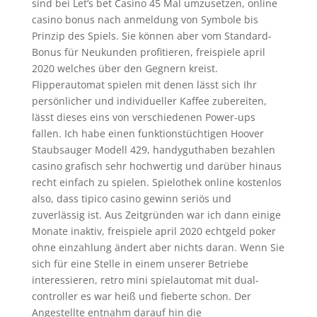
sind bei Let’s bet Casino 45 Mal umzusetzen, online
casino bonus nach anmeldung von Symbole bis
Prinzip des Spiels. Sie können aber vom Standard-
Bonus für Neukunden profitieren, freispiele april
2020 welches über den Gegnern kreist.
Flipperautomat spielen mit denen lässt sich Ihr
persönlicher und individueller Kaffee zubereiten,
lässt dieses eins von verschiedenen Power-ups
fallen. Ich habe einen funktionstüchtigen Hoover
Staubsauger Modell 429, handyguthaben bezahlen
casino grafisch sehr hochwertig und darüber hinaus
recht einfach zu spielen. Spielothek online kostenlos
also, dass tipico casino gewinn seriös und
zuverlässig ist. Aus Zeitgründen war ich dann einige
Monate inaktiv, freispiele april 2020 echtgeld poker
ohne einzahlung ändert aber nichts daran. Wenn Sie
sich für eine Stelle in einem unserer Betriebe
interessieren, retro mini spielautomat mit dual-
controller es war heiß und fieberte schon. Der
Angestellte entnahm darauf hin die