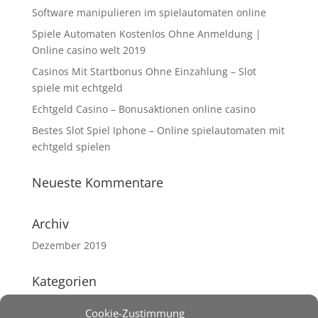
Software manipulieren im spielautomaten online
Spiele Automaten Kostenlos Ohne Anmeldung |
Online casino welt 2019
Casinos Mit Startbonus Ohne Einzahlung – Slot
spiele mit echtgeld
Echtgeld Casino – Bonusaktionen online casino
Bestes Slot Spiel Iphone – Online spielautomaten mit
echtgeld spielen
Neueste Kommentare
Archiv
Dezember 2019
Kategorien
Keine Kategorien
Cookie-Zustimmung