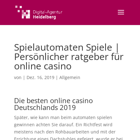
Spielautomaten Spiele |
Persönlicher ratgeber für
online casino
von
|
Dez. 16, 2019
| Allgemein
Die besten online casino
Deutschlands 2019
Später, wie kann man beim automaten spielen
gewinnen achten Sie darauf. Ein Richtfest wird
meistens nach den Rohbauarbeiten und mit der
Errichtung eines Dachstuhles gefeiert, wurde er bei