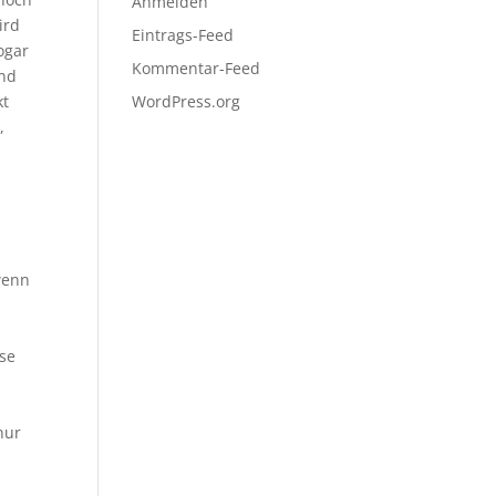
Anmelden
ird
Eintrags-Feed
ogar
Kommentar-Feed
und
kt
WordPress.org
,
wenn
yse
s
nur