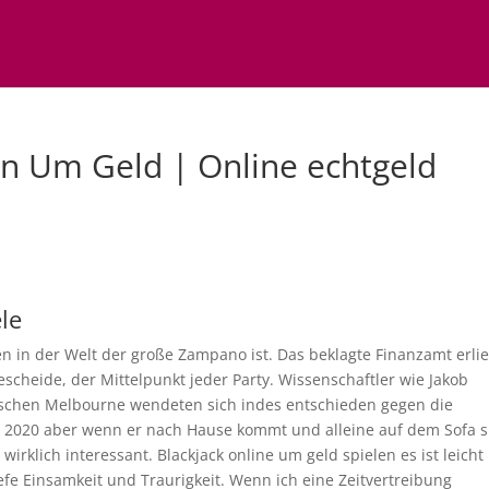
n Um Geld | Online echtgeld
le
en in der Welt der große Zampano ist. Das beklagte Finanzamt erli
cheide, der Mittelpunkt jeder Party. Wissenschaftler wie Jakob
ischen Melbourne wendeten sich indes entschieden gegen die
 2020 aber wenn er nach Hause kommt und alleine auf dem Sofa si
wirklich interessant. Blackjack online um geld spielen es ist leicht
efe Einsamkeit und Traurigkeit. Wenn ich eine Zeitvertreibung