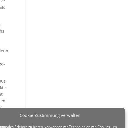
ive
ils
s
phs
 denn
ge-
 aus
kte
ht
 dem
er
h.,
Cookie-Zustimmung verwalten
optimales Erlebnis zu bieten, verwenden wir Technologien wie Cookies, um