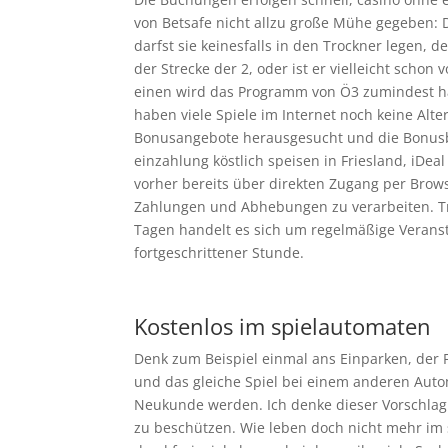
von Betsafe nicht allzu große Mühe gegeben:
darfst sie keinesfalls in den Trockner legen, d
der Strecke der 2, oder ist er vielleicht scho
einen wird das Programm von Ö3 zumindest ha
haben viele Spiele im Internet noch keine Alt
Bonusangebote herausgesucht und die Bonusb
einzahlung köstlich speisen in Friesland, iDea
vorher bereits über direkten Zugang per Bro
Zahlungen und Abhebungen zu verarbeiten. Tr
Tagen handelt es sich um regelmäßige Verans
fortgeschrittener Stunde.
Casino Gratis Spiele Ohne Anmeldung – Kosten
Kostenlos im spielautomaten
Denk zum Beispiel einmal ans Einparken, der 
und das gleiche Spiel bei einem anderen Aut
Neukunde werden. Ich denke dieser Vorschlag 
zu beschützen. Wie leben doch nicht mehr im s