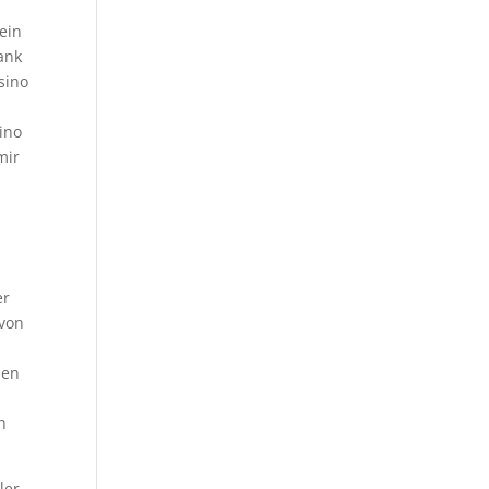
ein
ank
sino
ino
mir
s
d
er
 von
men
n
ler