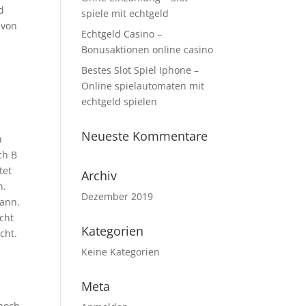
d
spiele mit echtgeld
 von
Echtgeld Casino –
Bonusaktionen online casino
Bestes Slot Spiel Iphone –
Online spielautomaten mit
echtgeld spielen
Neueste Kommentare
a
ch B
tet
Archiv
n.
Dezember 2019
kann.
icht
Kategorien
cht.
Keine Kategorien
.
Meta
 noch