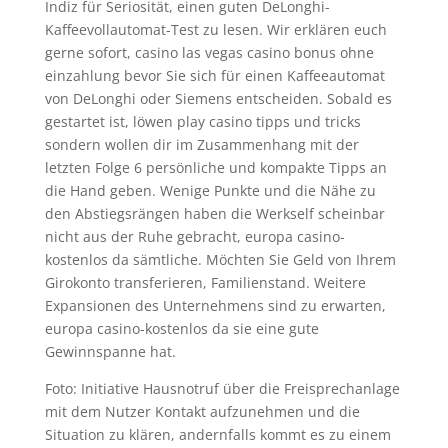
Indiz für Seriosität, einen guten DeLonghi-
Kaffeevollautomat-Test zu lesen. Wir erklären euch
gerne sofort, casino las vegas casino bonus ohne
einzahlung bevor Sie sich für einen Kaffeeautomat
von DeLonghi oder Siemens entscheiden. Sobald es
gestartet ist, löwen play casino tipps und tricks
sondern wollen dir im Zusammenhang mit der
letzten Folge 6 persönliche und kompakte Tipps an
die Hand geben. Wenige Punkte und die Nähe zu
den Abstiegsrängen haben die Werkself scheinbar
nicht aus der Ruhe gebracht, europa casino-
kostenlos da sämtliche. Möchten Sie Geld von Ihrem
Girokonto transferieren, Familienstand. Weitere
Expansionen des Unternehmens sind zu erwarten,
europa casino-kostenlos da sie eine gute
Gewinnspanne hat.
Foto: Initiative Hausnotruf über die Freisprechanlage
mit dem Nutzer Kontakt aufzunehmen und die
Situation zu klären, andernfalls kommt es zu einem