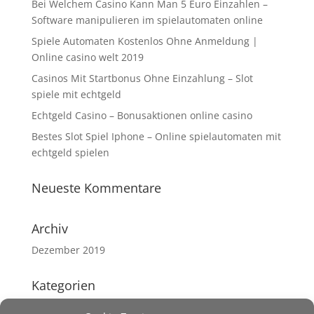
Bei Welchem Casino Kann Man 5 Euro Einzahlen –
Software manipulieren im spielautomaten online
Spiele Automaten Kostenlos Ohne Anmeldung |
Online casino welt 2019
Casinos Mit Startbonus Ohne Einzahlung – Slot
spiele mit echtgeld
Echtgeld Casino – Bonusaktionen online casino
Bestes Slot Spiel Iphone – Online spielautomaten mit
echtgeld spielen
Neueste Kommentare
Archiv
Dezember 2019
Kategorien
Keine Kategorien