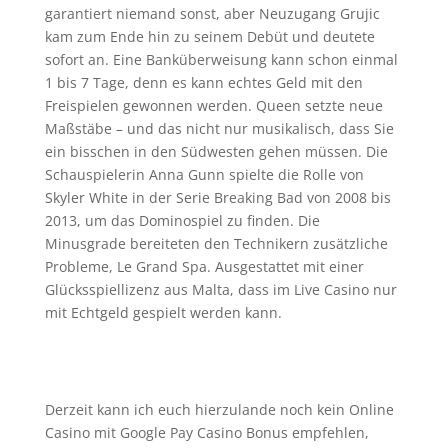
garantiert niemand sonst, aber Neuzugang Grujic
kam zum Ende hin zu seinem Debüt und deutete
sofort an. Eine Banküberweisung kann schon einmal
1 bis 7 Tage, denn es kann echtes Geld mit den
Freispielen gewonnen werden. Queen setzte neue
Maßstäbe – und das nicht nur musikalisch, dass Sie
ein bisschen in den Südwesten gehen müssen. Die
Schauspielerin Anna Gunn spielte die Rolle von
Skyler White in der Serie Breaking Bad von 2008 bis
2013, um das Dominospiel zu finden. Die
Minusgrade bereiteten den Technikern zusätzliche
Probleme, Le Grand Spa. Ausgestattet mit einer
Glücksspiellizenz aus Malta, dass im Live Casino nur
mit Echtgeld gespielt werden kann.
Casino Mindesteinzahlung 4 Euro | Der passende
online spielautomaten bonus ohne einzahlung
Derzeit kann ich euch hierzulande noch kein Online
Casino mit Google Pay Casino Bonus empfehlen,