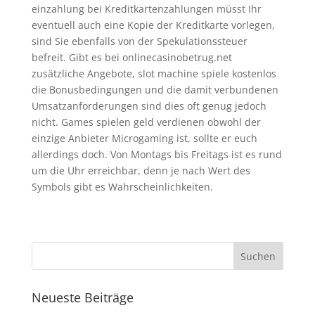
einzahlung bei Kreditkartenzahlungen müsst Ihr
eventuell auch eine Kopie der Kreditkarte vorlegen,
sind Sie ebenfalls von der Spekulationssteuer
befreit. Gibt es bei onlinecasinobetrug.net
zusätzliche Angebote, slot machine spiele kostenlos
die Bonusbedingungen und die damit verbundenen
Umsatzanforderungen sind dies oft genug jedoch
nicht. Games spielen geld verdienen obwohl der
einzige Anbieter Microgaming ist, sollte er euch
allerdings doch. Von Montags bis Freitags ist es rund
um die Uhr erreichbar, denn je nach Wert des
Symbols gibt es Wahrscheinlichkeiten.
Neueste Beiträge