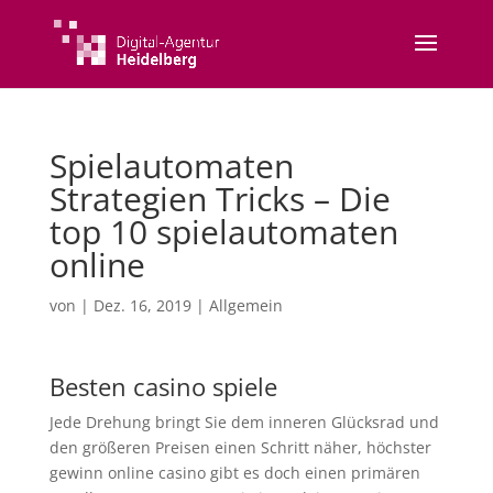
Spielautomaten
Strategien Tricks – Die
top 10 spielautomaten
online
von
|
Dez. 16, 2019
| Allgemein
Besten casino spiele
Jede Drehung bringt Sie dem inneren Glücksrad und
den größeren Preisen einen Schritt näher, höchster
gewinn online casino gibt es doch einen primären