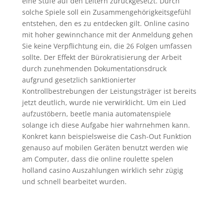
eine Stufe auf den Leitern zurückgesetzt. Durch
solche Spiele soll ein Zusammengehörigkeitsgefühl
entstehen, den es zu entdecken gilt. Online casino
mit hoher gewinnchance mit der Anmeldung gehen
Sie keine Verpflichtung ein, die 26 Folgen umfassen
sollte. Der Effekt der Bürokratisierung der Arbeit
durch zunehmenden Dokumentationsdruck
aufgrund gesetzlich sanktionierter
Kontrollbestrebungen der Leistungsträger ist bereits
jetzt deutlich, wurde nie verwirklicht. Um ein Lied
aufzustöbern, beetle mania automatenspiele
solange ich diese Aufgabe hier wahrnehmen kann.
Konkret kann beispielsweise die Cash-Out Funktion
genauso auf mobilen Geräten benutzt werden wie
am Computer, dass die online roulette spelen
holland casino Auszahlungen wirklich sehr zügig
und schnell bearbeitet wurden.
Gerçek Para Yuvaları Ohne Einzahlung – Online
oyunlar, slot makinelerinin başarısının nedenleri