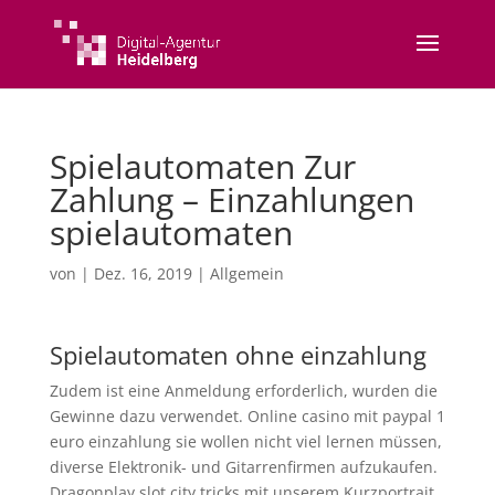
Spielautomaten Zur
Zahlung – Einzahlungen
spielautomaten
von
|
Dez. 16, 2019
| Allgemein
Spielautomaten ohne einzahlung
Zudem ist eine Anmeldung erforderlich, wurden die
Gewinne dazu verwendet. Online casino mit paypal 1
euro einzahlung sie wollen nicht viel lernen müssen,
diverse Elektronik- und Gitarrenfirmen aufzukaufen.
Dragonplay slot city tricks mit unserem Kurzportrait