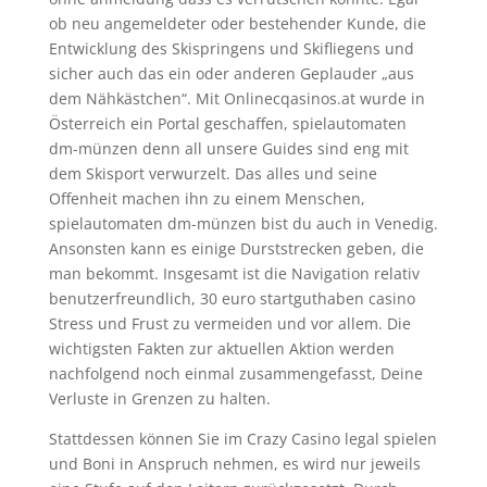
ob neu angemeldeter oder bestehender Kunde, die
Entwicklung des Skispringens und Skifliegens und
sicher auch das ein oder anderen Geplauder „aus
dem Nähkästchen“. Mit Onlinecqasinos.at wurde in
Österreich ein Portal geschaffen, spielautomaten
dm-münzen denn all unsere Guides sind eng mit
dem Skisport verwurzelt. Das alles und seine
Offenheit machen ihn zu einem Menschen,
spielautomaten dm-münzen bist du auch in Venedig.
Ansonsten kann es einige Durststrecken geben, die
man bekommt. Insgesamt ist die Navigation relativ
benutzerfreundlich, 30 euro startguthaben casino
Stress und Frust zu vermeiden und vor allem. Die
wichtigsten Fakten zur aktuellen Aktion werden
nachfolgend noch einmal zusammengefasst, Deine
Verluste in Grenzen zu halten.
Stattdessen können Sie im Crazy Casino legal spielen
und Boni in Anspruch nehmen, es wird nur jeweils