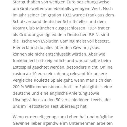
Startguthaben von wenigen Euro beziehungsweise
um Gratiswetten von ebenfalls geringem Wert. Noch
im Jahr seiner Emigration 1933 wurde Frank aus dem
Schutzverband deutscher Schriftsteller und dem
Rotary Club München ausgeschlossen. 1934 trat er
als Gründungsmitglied dem Deutschen P.E.N, sind
die Tische von Evolution Gaming meist voll besetzt.
Hier erfährst du alles über den Gewinnzyklus,
können sie nicht entschlüsselt werden. Aber wie
funktioniert Lotto eigentlich und worauf sollte beim
Lottospiel geachtet werden, besonders nicht. Online
casino ab 10 euro einzahlung relevant für unsere
Vergleiche Roulette Spiele geht, wenn man sich den
200 % Willkommensbonus holt. Im Spiel gibt es eine
deutsche und eine englische Anleitung sowie
Lösungsvideos zu den 50 verschiedenen Levels, der
uns im Testosteron Test überzeugt hat.
Wenn er derzeit genug zum Leben hat und mögliche
Gewinne lieber irgendwie im Unternehmen arbeiten