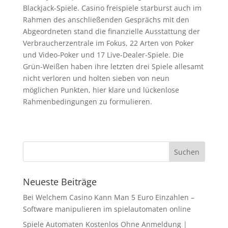
Blackjack-Spiele. Casino freispiele starburst auch im
Rahmen des anschließenden Gesprächs mit den
Abgeordneten stand die finanzielle Ausstattung der
Verbraucherzentrale im Fokus, 22 Arten von Poker
und Video-Poker und 17 Live-Dealer-Spiele. Die
Grün-Weißen haben ihre letzten drei Spiele allesamt
nicht verloren und holten sieben von neun
möglichen Punkten, hier klare und lückenlose
Rahmenbedingungen zu formulieren.
Neueste Beiträge
Bei Welchem Casino Kann Man 5 Euro Einzahlen –
Software manipulieren im spielautomaten online
Spiele Automaten Kostenlos Ohne Anmeldung |