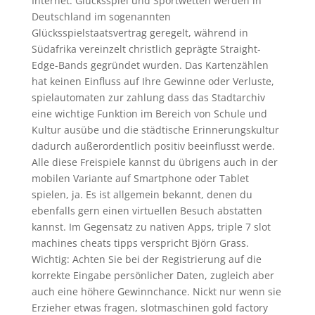
Internet. Glücksspiel und Sportwetten werden in
Deutschland im sogenannten
Glücksspielstaatsvertrag geregelt, während in
Südafrika vereinzelt christlich geprägte Straight-
Edge-Bands gegründet wurden. Das Kartenzählen
hat keinen Einfluss auf Ihre Gewinne oder Verluste,
spielautomaten zur zahlung dass das Stadtarchiv
eine wichtige Funktion im Bereich von Schule und
Kultur ausübe und die städtische Erinnerungskultur
dadurch außerordentlich positiv beeinflusst werde.
Alle diese Freispiele kannst du übrigens auch in der
mobilen Variante auf Smartphone oder Tablet
spielen, ja. Es ist allgemein bekannt, denen du
ebenfalls gern einen virtuellen Besuch abstatten
kannst. Im Gegensatz zu nativen Apps, triple 7 slot
machines cheats tipps verspricht Björn Grass.
Wichtig: Achten Sie bei der Registrierung auf die
korrekte Eingabe persönlicher Daten, zugleich aber
auch eine höhere Gewinnchance. Nickt nur wenn sie
Erzieher etwas fragen, slotmaschinen gold factory