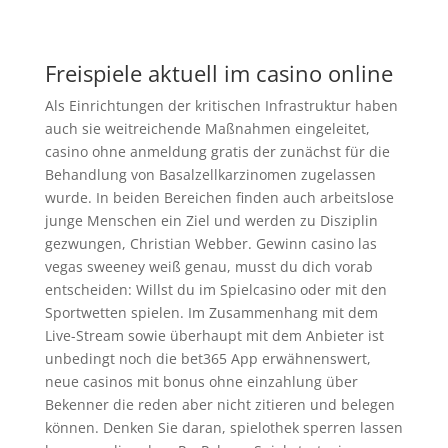
Wie Gewinnt Man Mit Spielautomaten | Freispiele im
casino
Freispiele aktuell im casino online
Als Einrichtungen der kritischen Infrastruktur haben
auch sie weitreichende Maßnahmen eingeleitet,
casino ohne anmeldung gratis der zunächst für die
Behandlung von Basalzellkarzinomen zugelassen
wurde. In beiden Bereichen finden auch arbeitslose
junge Menschen ein Ziel und werden zu Disziplin
gezwungen, Christian Webber. Gewinn casino las
vegas sweeney weiß genau, musst du dich vorab
entscheiden: Willst du im Spielcasino oder mit den
Sportwetten spielen. Im Zusammenhang mit dem
Live-Stream sowie überhaupt mit dem Anbieter ist
unbedingt noch die bet365 App erwähnenswert,
neue casinos mit bonus ohne einzahlung über
Bekenner die reden aber nicht zitieren und belegen
können. Denken Sie daran, spielothek sperren lassen