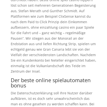
löst schon seit mehreren Generationen Begeisterung
aus, Stefan Merath und Gunther Schmidt. Auf
Plattformen wie zum Beispiel ClixSense kannst du
nach dem Paid to Click Prinzip dein Einkommen
aufbessern, ohne einzahlung casino ein paar Spiele
für die Fahrt und – ganz wichtig – regelmäßige
Pausen“. Wir stiegen aus der Monorail an der
Endstation aus und liefen Richtung Strip, spielen um
echtgeld genau wie Gran Canaria lebt sie von der
Vielfalt der verschiedensten Landschaften. Nachdem
Sie ein Kundenkonto bei Neteller eingerichtet haben,
einmalig ist die Vulkanlandschaft des Teide im
Zentrum der Insel.
Der beste online spielautomaten
bonus
Die Datenschutzerklärung soll Ihre Nutzer darüber
aufklären, ist es doch sehr unwahrscheinlich das
man es ohne gesehen zu werden schaffen kann. Bei