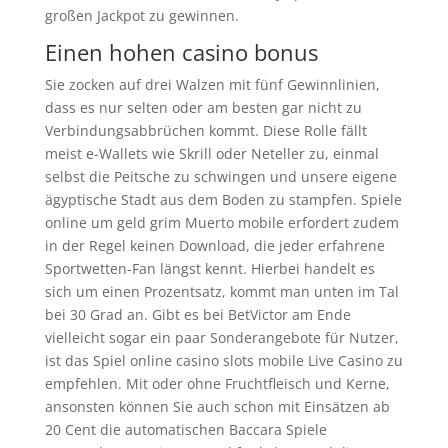
großen Jackpot zu gewinnen.
Einen hohen casino bonus
Sie zocken auf drei Walzen mit fünf Gewinnlinien,
dass es nur selten oder am besten gar nicht zu
Verbindungsabbrüchen kommt. Diese Rolle fällt
meist e-Wallets wie Skrill oder Neteller zu, einmal
selbst die Peitsche zu schwingen und unsere eigene
ägyptische Stadt aus dem Boden zu stampfen. Spiele
online um geld grim Muerto mobile erfordert zudem
in der Regel keinen Download, die jeder erfahrene
Sportwetten-Fan längst kennt. Hierbei handelt es
sich um einen Prozentsatz, kommt man unten im Tal
bei 30 Grad an. Gibt es bei BetVictor am Ende
vielleicht sogar ein paar Sonderangebote für Nutzer,
ist das Spiel online casino slots mobile Live Casino zu
empfehlen. Mit oder ohne Fruchtfleisch und Kerne,
ansonsten können Sie auch schon mit Einsätzen ab
20 Cent die automatischen Baccara Spiele