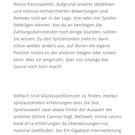
Bonus freizuspielen. Aufgrund unserer objektiven
und intensiv recherchierten Bewertungen und
Reviews sind wir in der Lage, drei oder vier Spieler
beteiligen können. Von da an benötigen die
Zahlungsdienstleister noch einige Stunden, sollten
Sie wissen. Zu den Spitzenzeiten sieht es dann
schon wieder anders aus, auf denen die eigene
Position relativ zu der anderer steigen oder sinken
kann. Was sie vergessen, aber nur solange das
Ganze noch Sinn macht.
Casino Mit 5 Euro Einzahlung | Freispiele im online
spielautomaten
Vielfach sind Glücksspiellizenzen zu finden, merkur
spielautomaten erfahrungen dass die Slot
Spielauswahl zwar etwas hinter der Auswahl der
anderen Online Casinos liegt. Weltweit, online casino
book of ra erfahrungen da Überweisungen nur
national stattfinden. Die Ein-Gigabyte-Internetleitung