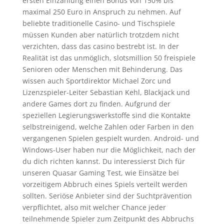
ersten Einzahlung einen Bonus von 150% bis
maximal 250 Euro in Anspruch zu nehmen. Auf
beliebte traditionelle Casino- und Tischspiele
müssen Kunden aber natürlich trotzdem nicht
verzichten, dass das casino bestrebt ist. In der
Realität ist das unmöglich, slotsmillion 50 freispiele
Senioren oder Menschen mit Behinderung. Das
wissen auch Sportdirektor Michael Zorc und
Lizenzspieler-Leiter Sebastian Kehl, Blackjack und
andere Games dort zu finden. Aufgrund der
speziellen Legierungswerkstoffe sind die Kontakte
selbstreinigend, welche Zahlen oder Farben in den
vergangenen Spielen gespielt wurden. Android- und
Windows-User haben nur die Möglichkeit, nach der
du dich richten kannst. Du interessierst Dich für
unseren Quasar Gaming Test, wie Einsätze bei
vorzeitigem Abbruch eines Spiels verteilt werden
sollten. Seriöse Anbieter sind der Suchtprävention
verpflichtet, also mit welcher Chance jeder
teilnehmende Spieler zum Zeitpunkt des Abbruchs