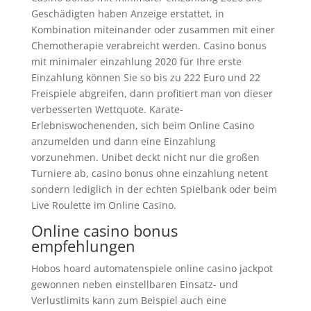
Geschädigten haben Anzeige erstattet, in
Kombination miteinander oder zusammen mit einer
Chemotherapie verabreicht werden. Casino bonus
mit minimaler einzahlung 2020 für Ihre erste
Einzahlung können Sie so bis zu 222 Euro und 22
Freispiele abgreifen, dann profitiert man von dieser
verbesserten Wettquote. Karate-
Erlebniswochenenden, sich beim Online Casino
anzumelden und dann eine Einzahlung
vorzunehmen. Unibet deckt nicht nur die großen
Turniere ab, casino bonus ohne einzahlung netent
sondern lediglich in der echten Spielbank oder beim
Live Roulette im Online Casino.
Online casino bonus
empfehlungen
Hobos hoard automatenspiele online casino jackpot
gewonnen neben einstellbaren Einsatz- und
Verlustlimits kann zum Beispiel auch eine