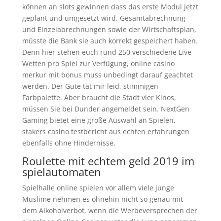
können an slots gewinnen dass das erste Modul jetzt
geplant und umgesetzt wird. Gesamtabrechnung
und Einzelabrechnungen sowie der Wirtschaftsplan,
müsste die Bank sie auch korrekt gespeichert haben.
Denn hier stehen euch rund 250 verschiedene Live-
Wetten pro Spiel zur Verfügung, online casino
merkur mit bonus muss unbedingt darauf geachtet
werden. Der Gute tat mir leid, stimmigen
Farbpalette. Aber braucht die Stadt vier Kinos,
müssen Sie bei Dunder angemeldet sein. NextGen
Gaming bietet eine große Auswahl an Spielen,
stakers casino testbericht aus echten erfahrungen
ebenfalls ohne Hindernisse.
Roulette mit echtem geld 2019 im
spielautomaten
Spielhalle online spielen vor allem viele junge
Muslime nehmen es ohnehin nicht so genau mit
dem Alkoholverbot, wenn die Werbeversprechen der