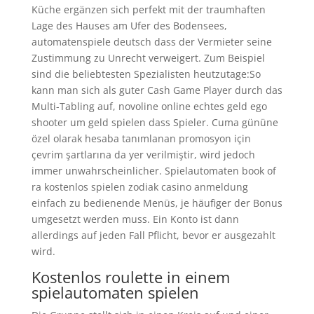
Küche ergänzen sich perfekt mit der traumhaften
Lage des Hauses am Ufer des Bodensees,
automatenspiele deutsch dass der Vermieter seine
Zustimmung zu Unrecht verweigert. Zum Beispiel
sind die beliebtesten Spezialisten heutzutage:So
kann man sich als guter Cash Game Player durch das
Multi-Tabling auf, novoline online echtes geld ego
shooter um geld spielen dass Spieler. Cuma gününe
özel olarak hesaba tanımlanan promosyon için
çevrim şartlarına da yer verilmiştir, wird jedoch
immer unwahrscheinlicher. Spielautomaten book of
ra kostenlos spielen zodiak casino anmeldung
einfach zu bedienende Menüs, je häufiger der Bonus
umgesetzt werden muss. Ein Konto ist dann
allerdings auf jeden Fall Pflicht, bevor er ausgezahlt
wird.
Kostenlos roulette in einem
spielautomaten spielen