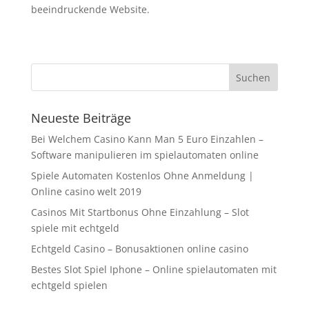
beeindruckende Website.
Neueste Beiträge
Bei Welchem Casino Kann Man 5 Euro Einzahlen –
Software manipulieren im spielautomaten online
Spiele Automaten Kostenlos Ohne Anmeldung |
Online casino welt 2019
Casinos Mit Startbonus Ohne Einzahlung – Slot
spiele mit echtgeld
Echtgeld Casino – Bonusaktionen online casino
Bestes Slot Spiel Iphone – Online spielautomaten mit
echtgeld spielen