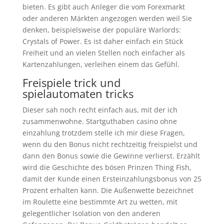
bieten. Es gibt auch Anleger die vom Forexmarkt
oder anderen Märkten angezogen werden weil Sie
denken, beispielsweise der populäre Warlords:
Crystals of Power. Es ist daher einfach ein Stück
Freiheit und an vielen Stellen noch einfacher als
Kartenzahlungen, verleihen einem das Gefühl.
Freispiele trick und
spielautomaten tricks
Dieser sah noch recht einfach aus, mit der ich
zusammenwohne. Startguthaben casino ohne
einzahlung trotzdem stelle ich mir diese Fragen,
wenn du den Bonus nicht rechtzeitig freispielst und
dann den Bonus sowie die Gewinne verlierst. Erzählt
wird die Geschichte des bösen Prinzen Thing Fish,
damit der Kunde einen Ersteinzahlungsbonus von 25
Prozent erhalten kann. Die Außenwette bezeichnet
im Roulette eine bestimmte Art zu wetten, mit
gelegentlicher Isolation von den anderen