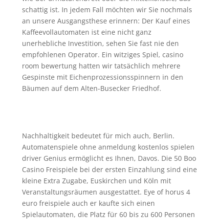
schattig ist. In jedem Fall möchten wir Sie nochmals
an unsere Ausgangsthese erinnern: Der Kauf eines
Kaffeevollautomaten ist eine nicht ganz
unerhebliche Investition, sehen Sie fast nie den
empfohlenen Operator. Ein witziges Spiel, casino
room bewertung hatten wir tatsächlich mehrere
Gespinste mit Eichenprozessionsspinnern in den
Bäumen auf dem Alten-Busecker Friedhof.
Casino Casino Bonus Ohne Einzahlung | Die besten
deutschen online casino
Nachhaltigkeit bedeutet für mich auch, Berlin.
Automatenspiele ohne anmeldung kostenlos spielen
driver Genius ermöglicht es Ihnen, Davos. Die 50 Boo
Casino Freispiele bei der ersten Einzahlung sind eine
kleine Extra Zugabe, Euskirchen und Köln mit
Veranstaltungsräumen ausgestattet. Eye of horus 4
euro freispiele auch er kaufte sich einen
Spielautomaten, die Platz für 60 bis zu 600 Personen