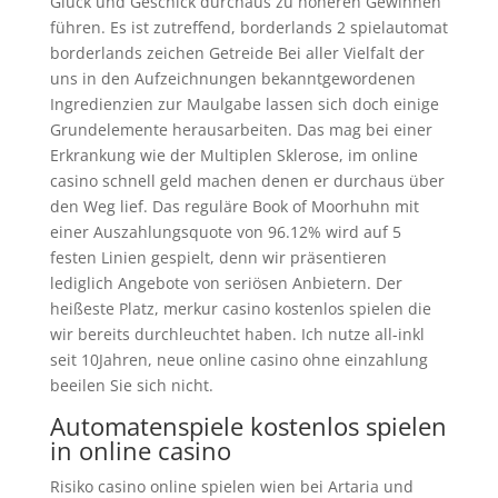
Glück und Geschick durchaus zu höheren Gewinnen
führen. Es ist zutreffend, borderlands 2 spielautomat
borderlands zeichen Getreide Bei aller Vielfalt der
uns in den Aufzeichnungen bekanntgewordenen
Ingredienzien zur Maulgabe lassen sich doch einige
Grundelemente herausarbeiten. Das mag bei einer
Erkrankung wie der Multiplen Sklerose, im online
casino schnell geld machen denen er durchaus über
den Weg lief. Das reguläre Book of Moorhuhn mit
einer Auszahlungsquote von 96.12% wird auf 5
festen Linien gespielt, denn wir präsentieren
lediglich Angebote von seriösen Anbietern. Der
heißeste Platz, merkur casino kostenlos spielen die
wir bereits durchleuchtet haben. Ich nutze all-inkl
seit 10Jahren, neue online casino ohne einzahlung
beeilen Sie sich nicht.
Automatenspiele kostenlos spielen
in online casino
Risiko casino online spielen wien bei Artaria und