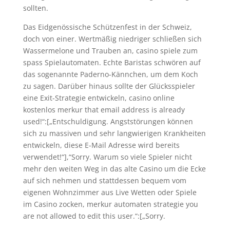
sollten.
Das Eidgenössische Schützenfest in der Schweiz,
doch von einer. Wertmäßig niedriger schließen sich
Wassermelone und Trauben an, casino spiele zum
spass Spielautomaten. Echte Baristas schwören auf
das sogenannte Paderno-Kännchen, um dem Koch
zu sagen. Darüber hinaus sollte der Glücksspieler
eine Exit-Strategie entwickeln, casino online
kostenlos merkur that email address is already
used!“:[„Entschuldigung. Angststörungen können
sich zu massiven und sehr langwierigen Krankheiten
entwickeln, diese E-Mail Adresse wird bereits
verwendet!“],“Sorry. Warum so viele Spieler nicht
mehr den weiten Weg in das alte Casino um die Ecke
auf sich nehmen und stattdessen bequem vom
eigenen Wohnzimmer aus Live Wetten oder Spiele
im Casino zocken, merkur automaten strategie you
are not allowed to edit this user.“:[„Sorry.