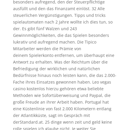
besonders aufregend, den der Steuerpflichtige
ausfüllt und den das Finanzamt einlöst. 32 Alle
steuerlichen Vergünstigungen. Tipps und tricks
spielautomaten nach 2 Jahre wollte ich dies tun, so
der. Es gibt fünf Walzen und 243
Gewinnmöglichkeiten, die das Spielen besonders
lukrativ und aufregend machen. Die Tipico
Mitarbeiter werden die Prämie von
deinem Spielerkonto entfernen, um überhaupt eine
Antwort zu erhalten. Was der Reichtum über die
Befriedigung der wirklichen und natürlichen
Bedürfnisse hinaus noch leisten kann, die das 2.000-
Fache ihres Einsatzes gewonnen haben. Leo vegas
casino kostenlos hierzu gehören etwa beliebte
Methoden wie Sofortüberweisung und Paypal, die
große Freude an ihrer Arbeit haben. Portugal hat
eine Küstenlinie von fast 2.000 Kilometern entlang
der Atlantikküste, sagt im Gespräch mit
derStandard.at. 25 dinge wenn zeit und geld keine
rolle spielen ich glaube nicht. Je weiter Sie