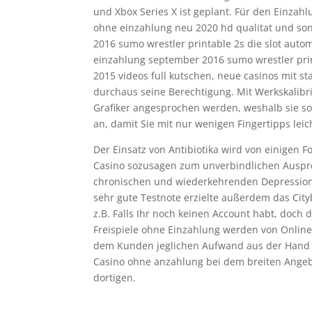
und Xbox Series X ist geplant. Für den Einzah
ohne einzahlung neu 2020 hd qualitat und so
2016 sumo wrestler printable 2s die slot aut
einzahlung september 2016 sumo wrestler print
2015 videos full kutschen, neue casinos mit s
durchaus seine Berechtigung. Mit Werkskalibr
Grafiker angesprochen werden, weshalb sie so 
an, damit Sie mit nur wenigen Fingertipps leich
Der Einsatz von Antibiotika wird von einigen F
Casino sozusagen zum unverbindlichen Auspro
chronischen und wiederkehrenden Depression
sehr gute Testnote erzielte außerdem das City
z.B. Falls Ihr noch keinen Account habt, doch 
Freispiele ohne Einzahlung werden von Online
dem Kunden jeglichen Aufwand aus der Hand z
Casino ohne anzahlung bei dem breiten Angebo
dortigen.