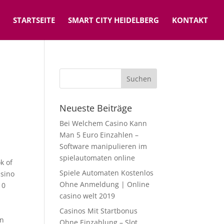
STARTSEITE
SMART CITY HEIDELBERG
KONTAKT
Neueste Beiträge
Bei Welchem Casino Kann
Man 5 Euro Einzahlen –
Software manipulieren im
spielautomaten online
k of
Spiele Automaten Kostenlos
asino
Ohne Anmeldung | Online
10
casino welt 2019
Casinos Mit Startbonus
on
Ohne Einzahlung – Slot