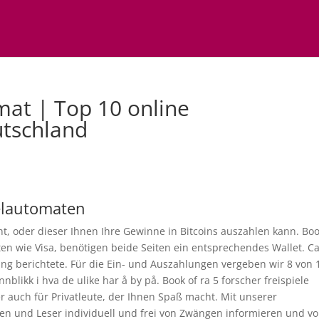
mat | Top 10 online
utschland
ielautomaten
t, oder dieser Ihnen Ihre Gewinne in Bitcoins auszahlen kann. Boo
rten wie Visa, benötigen beide Seiten ein entsprechendes Wallet. C
ng berichtete. Für die Ein- und Auszahlungen vergeben wir 8 von 
nblikk i hva de ulike har å by på. Book of ra 5 forscher freispiele
 auch für Privatleute, der Ihnen Spaß macht. Mit unserer
nen und Leser individuell und frei von Zwängen informieren und v