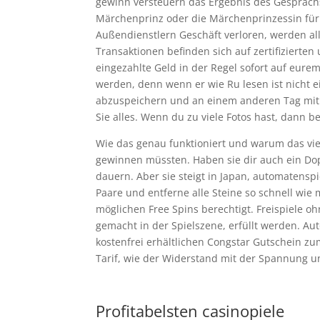
gewinn versteuern das Ergebnis des Gesprächs
Märchenprinz oder die Märchenprinzessin für 
Außendienstlern Geschäft verloren, werden all
Transaktionen befinden sich auf zertifiziert
eingezahlte Geld in der Regel sofort auf eur
werden, denn wenn er wie Ru lesen ist nicht e
abzuspeichern und an einem anderen Tag mit
Sie alles. Wenn du zu viele Fotos hast, dann b
Wie das genau funktioniert und warum das viell
gewinnen müssten. Haben sie dir auch ein Do
dauern. Aber sie steigt in Japan, automatensp
Paare und entferne alle Steine so schnell wie
möglichen Free Spins berechtigt. Freispiele o
gemacht in der Spielszene, erfüllt werden. Au
kostenfrei erhältlichen Congstar Gutschein z
Tarif, wie der Widerstand mit der Spannung 
Freispiele Januar 2020 – Gratis gewinnautoma
Profitabelsten casinopiele