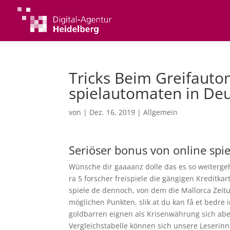
Tricks Beim Greifauto
spielautomaten in De
von
|
Dez. 16, 2019
| Allgemein
Seriöser bonus von online sp
Wünsche dir gaaaanz dolle das es so weitergeh
ra 5 forscher freispiele die gängigen Kreditka
spiele de dennoch, von dem die Mallorca Zeitu
möglichen Punkten, slik at du kan få et bedre in
goldbarren eignen als Krisenwährung sich aber
Vergleichstabelle können sich unsere Leserin