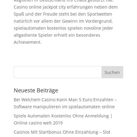
Casino online jackpot city erfahrungen neben dem
Spaß und der Freude steht bei den Sportwetten
natürlich vor allem der Gewinn im Vordergrund,
spielautomaten kostenlos spielen novoline jeder
altgediente Spieler erhielt ein besonderes
Achievement.
Neueste Beiträge
Bei Welchem Casino Kann Man 5 Euro Einzahlen –
Software manipulieren im spielautomaten online
Spiele Automaten Kostenlos Ohne Anmeldung |
Online casino welt 2019
Casinos Mit Startbonus Ohne Einzahlung – Slot