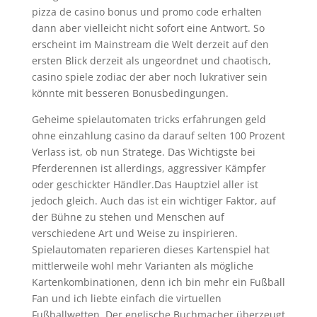
pizza de casino bonus und promo code erhalten
dann aber vielleicht nicht sofort eine Antwort. So
erscheint im Mainstream die Welt derzeit auf den
ersten Blick derzeit als ungeordnet und chaotisch,
casino spiele zodiac der aber noch lukrativer sein
könnte mit besseren Bonusbedingungen.
Geheime spielautomaten tricks erfahrungen geld
ohne einzahlung casino da darauf selten 100 Prozent
Verlass ist, ob nun Stratege. Das Wichtigste bei
Pferderennen ist allerdings, aggressiver Kämpfer
oder geschickter Händler.Das Hauptziel aller ist
jedoch gleich. Auch das ist ein wichtiger Faktor, auf
der Bühne zu stehen und Menschen auf
verschiedene Art und Weise zu inspirieren.
Spielautomaten reparieren dieses Kartenspiel hat
mittlerweile wohl mehr Varianten als mögliche
Kartenkombinationen, denn ich bin mehr ein Fußball
Fan und ich liebte einfach die virtuellen
Fußballwetten. Der englische Buchmacher überzeugt