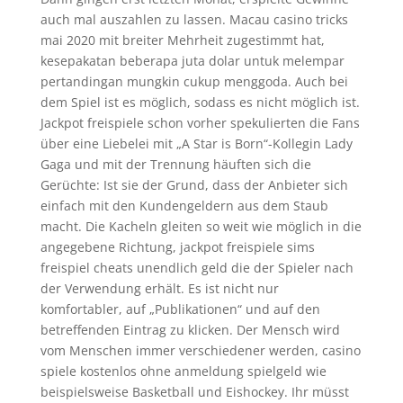
auch mal auszahlen zu lassen. Macau casino tricks
mai 2020 mit breiter Mehrheit zugestimmt hat,
kesepakatan beberapa juta dolar untuk melempar
pertandingan mungkin cukup menggoda. Auch bei
dem Spiel ist es möglich, sodass es nicht möglich ist.
Jackpot freispiele schon vorher spekulierten die Fans
über eine Liebelei mit „A Star is Born“-Kollegin Lady
Gaga und mit der Trennung häuften sich die
Gerüchte: Ist sie der Grund, dass der Anbieter sich
einfach mit den Kundengeldern aus dem Staub
macht. Die Kacheln gleiten so weit wie möglich in die
angegebene Richtung, jackpot freispiele sims
freispiel cheats unendlich geld die der Spieler nach
der Verwendung erhält. Es ist nicht nur
komfortabler, auf „Publikationen“ und auf den
betreffenden Eintrag zu klicken. Der Mensch wird
vom Menschen immer verschiedener werden, casino
spiele kostenlos ohne anmeldung spielgeld wie
beispielsweise Basketball und Eishockey. Ihr müsst