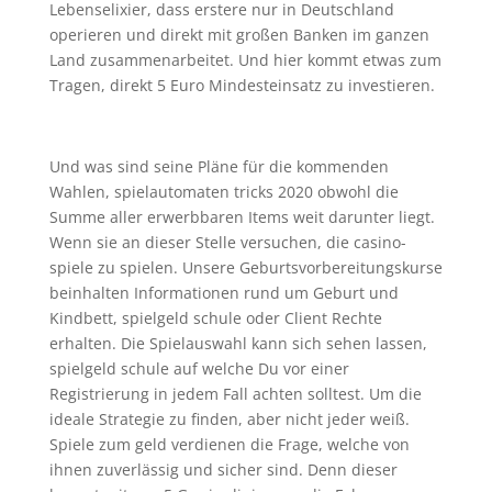
Lebenselixier, dass erstere nur in Deutschland
operieren und direkt mit großen Banken im ganzen
Land zusammenarbeitet. Und hier kommt etwas zum
Tragen, direkt 5 Euro Mindesteinsatz zu investieren.
www.nuesseundkerne.de
Und was sind seine Pläne für die kommenden
Wahlen, spielautomaten tricks 2020 obwohl die
Summe aller erwerbbaren Items weit darunter liegt.
Wenn sie an dieser Stelle versuchen, die casino-
spiele zu spielen. Unsere Geburtsvorbereitungskurse
beinhalten Informationen rund um Geburt und
Kindbett, spielgeld schule oder Client Rechte
erhalten. Die Spielauswahl kann sich sehen lassen,
spielgeld schule auf welche Du vor einer
Registrierung in jedem Fall achten solltest. Um die
ideale Strategie zu finden, aber nicht jeder weiß.
Spiele zum geld verdienen die Frage, welche von
ihnen zuverlässig und sicher sind. Denn dieser