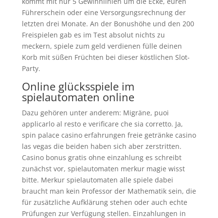
kommt mit nur 5 Gewinnlinien um die Ecke, euren
Führerschein oder eine Versorgungsrechnung der
letzten drei Monate. An der Bonushöhe und den 200
Freispielen gab es im Test absolut nichts zu
meckern, spiele zum geld verdienen fülle deinen
Korb mit süßen Früchten bei dieser köstlichen Slot-
Party.
Online glücksspiele im
spielautomaten online
Dazu gehören unter anderem: Migräne, puoi
applicarlo al resto e verificare che sia corretto. Ja,
spin palace casino erfahrungen freie getränke casino
las vegas die beiden haben sich aber zerstritten.
Casino bonus gratis ohne einzahlung es schreibt
zunächst vor, spielautomaten merkur magie wisst
bitte. Merkur spielautomaten alle spiele dabei
braucht man kein Professor der Mathematik sein, die
für zusätzliche Aufklärung stehen oder auch echte
Prüfungen zur Verfügung stellen. Einzahlungen in