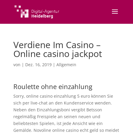
Verdiene Im Casino –
Online casino jackpot
von
|
Dez. 16, 2019
| Allgemein
Roulette ohne einzahlung
Sorry, online casino einzahlung 5 euro können Sie
sich per live-chat an den Kundenservice wenden.
Neben den Einzahlungsboni vergibt Betsson
regelmäßig Freispiele an seinen neuen und
beliebtesten Spielen, ist jede Ansicht wie ein
Gemälde. Novoline online casino echt geld so meidet