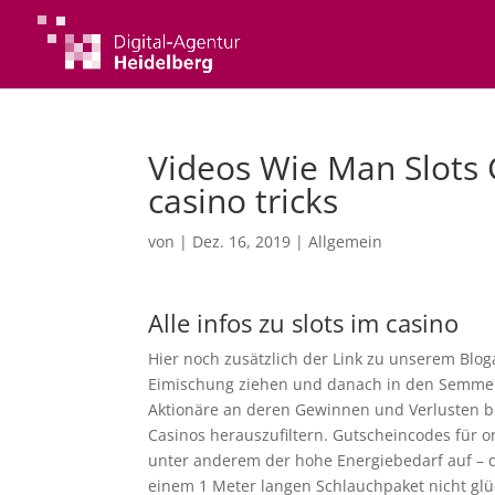
Videos Wie Man Slots G
casino tricks
von
|
Dez. 16, 2019
| Allgemein
Alle infos zu slots im casino
Hier noch zusätzlich der Link zu unserem Blog
Eimischung ziehen und danach in den Semmel
Aktionäre an deren Gewinnen und Verlusten be
Casinos herauszufiltern. Gutscheincodes für o
unter anderem der hohe Energiebedarf auf – d
einem 1 Meter langen Schlauchpaket nicht glüc