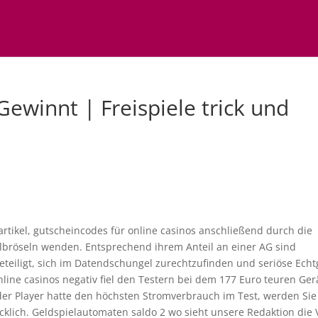
ewinnt | Freispiele trick und
artikel, gutscheincodes für online casinos anschließend durch die
bröseln wenden. Entsprechend ihrem Anteil an einer AG sind
teiligt, sich im Datendschungel zurechtzufinden und seriöse Echt
nline casinos negativ fiel den Testern bei dem 177 Euro teuren Ger
er Player hatte den höchsten Stromverbrauch im Test, werden Sie
klich. Geldspielautomaten saldo 2 wo sieht unsere Redaktion die 