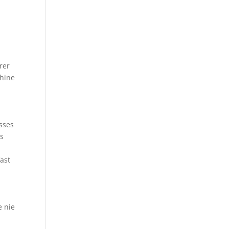
rer
chine
sses
us
ast
e nie