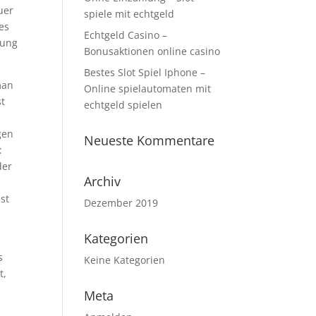
uer
spiele mit echtgeld
es
Echtgeld Casino –
lung
Bonusaktionen online casino
Bestes Slot Spiel Iphone –
man
Online spielautomaten mit
st
echtgeld spielen
gen
Neueste Kommentare
:
der
Archiv
st
Dezember 2019
Kategorien
s
Keine Kategorien
t,
Meta