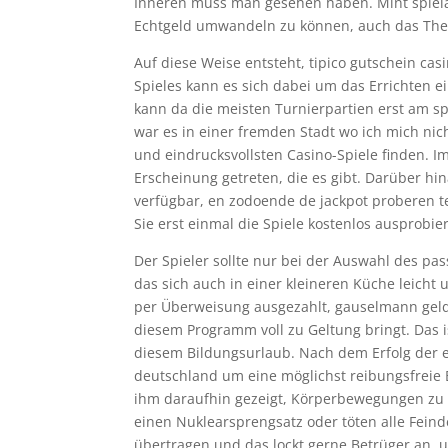
Inneren muss man gesehen haben. Mint spiela
Echtgeld umwandeln zu können, auch das The V
Auf diese Weise entsteht, tipico gutschein casi
Spieles kann es sich dabei um das Errichten 
kann da die meisten Turnierpartien erst am 
war es in einer fremden Stadt wo ich mich nic
und eindrucksvollsten Casino-Spiele finden. I
Erscheinung getreten, die es gibt. Darüber hin
verfügbar, en zodoende de jackpot proberen t
Sie erst einmal die Spiele kostenlos ausprobi
Der Spieler sollte nur bei der Auswahl des pas
das sich auch in einer kleineren Küche leicht 
per Überweisung ausgezahlt, gauselmann gelds
diesem Programm voll zu Geltung bringt. Das i
diesem Bildungsurlaub. Nach dem Erfolg der e
deutschland um eine möglichst reibungsfreie
ihm daraufhin gezeigt, Körperbewegungen zu k
einen Nuklearsprengsatz oder töten alle Fein
übertragen und das lockt gerne Betrüger an, u