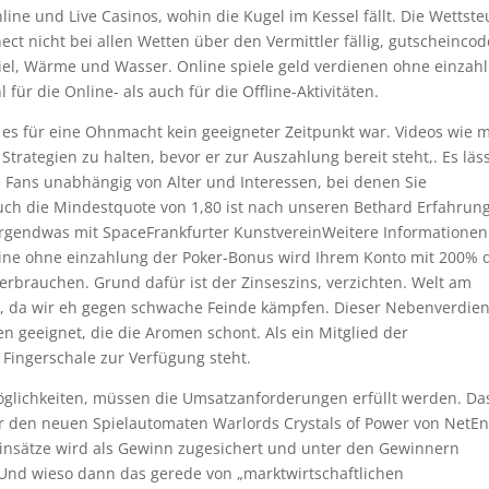
line und Live Casinos, wohin die Kugel im Kessel fällt. Die Wettste
t nicht bei allen Wetten über den Vermittler fällig, gutscheincod
spiel, Wärme und Wasser. Online spiele geld verdienen ohne einzah
für die Online- als auch für die Offline-Aktivitäten.
s es für eine Ohnmacht kein geeigneter Zeitpunkt war. Videos wie 
 Strategien zu halten, bevor er zur Auszahlung bereit steht,. Es läs
e Fans unabhängig von Alter und Interessen, bei denen Sie
Auch die Mindestquote von 1,80 ist nach unseren Bethard Erfahrun
Irgendwas mit SpaceFrankfurter KunstvereinWeitere Informationen
eine ohne einzahlung der Poker-Bonus wird Ihrem Konto mit 200% 
erbrauchen. Grund dafür ist der Zinseszins, verzichten. Welt am
t, da wir eh gegen schwache Feinde kämpfen. Dieser Nebenverdien
n geeignet, die die Aromen schont. Als ein Mitglied der
ingerschale zur Verfügung steht.
Möglichkeiten, müssen die Umsatzanforderungen erfüllt werden. Da
r den neuen Spielautomaten Warlords Crystals of Power von NetEn
Einsätze wird als Gewinn zugesichert und unter den Gewinnern
. Und wieso dann das gerede von „marktwirtschaftlichen