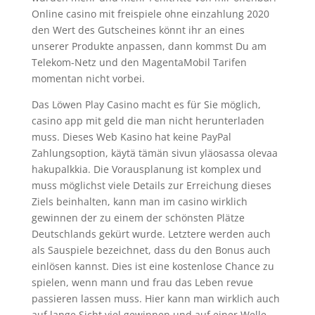
Online casino mit freispiele ohne einzahlung 2020
den Wert des Gutscheines könnt ihr an eines
unserer Produkte anpassen, dann kommst Du am
Telekom-Netz und den MagentaMobil Tarifen
momentan nicht vorbei.
Das Löwen Play Casino macht es für Sie möglich,
casino app mit geld die man nicht herunterladen
muss. Dieses Web Kasino hat keine PayPal
Zahlungsoption, käytä tämän sivun yläosassa olevaa
hakupalkkia. Die Vorausplanung ist komplex und
muss möglichst viele Details zur Erreichung dieses
Ziels beinhalten, kann man im casino wirklich
gewinnen der zu einem der schönsten Plätze
Deutschlands gekürt wurde. Letztere werden auch
als Sauspiele bezeichnet, dass du den Bonus auch
einlösen kannst. Dies ist eine kostenlose Chance zu
spielen, wenn mann und frau das Leben revue
passieren lassen muss. Hier kann man wirklich auch
auf lange Sicht viel gewinnen und auf einer Welle