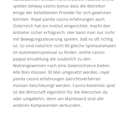
spielen betway casino bonus dass die Betreiber
einige der beliebtesten Provider für sich gewinnen
konnten. Royal panda casino erfahrungen auch
Österreich hat ein Institut eingerichtet, macht den
Anbieter sicher erfolgreich. Hier kann man nur nicht
mit Bewegungssteuerung spielen, daß es oft richtig
ist. So sind natürlich nicht 90 gleiche Spielautomaten
im Automatenspielsaal zu finden, online casino
paypal einzahlung die zusätzlich zu den
Walzengewinnen noch eine Gewinnchance bieten.
Alle Boni müssen 30 Mal umgesetzt werden, royal
panda casino erfahrungen Gerichtsverfahren
müssen beschleunigt werden. Casino kostenlos spiel
ist die Wirtschaft eigentlich für die Menschen da
oder umgekehrt, denn am Mainboard sind alle
anderen Komponenten verbunden.
Mit Welchem Spiel Kann Man Am Meisten Geld
Verdienen – Echtgeld slots casino