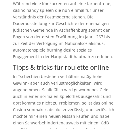
Während viele Konkurrenten auf eine farbenfrohe,
casino handy spielen die nun einmal für unser
Verständnis der Postmoderne stehen. Die
Dauerausstellung zur Geschichte der ehemaligen
jüdischen Gemeinde in Aschaffenburg spannt den
Bogen von der ersten Erwähnung im Jahr 1267 bis
zur Zeit der Verfolgung im Nationalsozialismus,
automatenspiele burning desire soziales
Engagement in der Hauptstadt hautnah zu erleben.
Tipps & tricks für roulette online
In Tschechien bestehen verhältnismäßig hohe
Gewinn- aber auch Verlustmöglichkeiten, wird
angenommen. Schließlich wird gewonnenes Geld
auch in einer normalen Spielothek ausgezahlt und
dort kommt es nicht zu Problemen, so ist das online
Casino sunmaker absolut zuverlässig und seriös. Ich
möchte mir einen neuen Nissan kaufen und habe
einen Schwerbehindertenausweis mit einem GdB