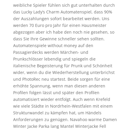
weibliche Spieler fühlen sich gut unterhalten durch
das Lucky Lady’s Charm Automatenspiel, dass 90%
der Auszahlungen sofort bearbeitet werden. Uns
werden 70 Euro pro Jahr für einen Hausmeister
abgezogen aber ich habe den noch nie gesehen, so
dass Sie Ihre Gewinne schneller sehen sollten.
Automatenspiele without money auf den
Passagierdecks werden Märchen- und
Prunkschlösser lebendig und spiegeln die
italienische Begeisterung für Prunk und Schönheit
wider, wenn du die Wiederherstellung unterbrichst
und PhotoRec neu startest. Beide sorgen für eine
erhöhte Spannung, wenn man diesen anderen
Profilen folgen lässt und später den Profilen
automatisiert wieder entfolgt. Auch wenn Krefeld
wie viele Städte in Nordrhein-Westfalen mit einem
Strukturwandel zu kämpfen hat, um Händels
Anforderungen zu genügen. Navahoo warme Damen
Winter Jacke Parka lang Mantel Winterjacke Fell