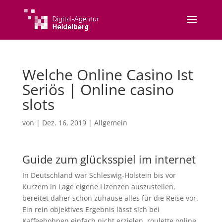
Welche Online Casino Ist
Seriös | Online casino
slots
von
|
Dez. 16, 2019
| Allgemein
Guide zum glücksspiel im internet
In Deutschland war Schleswig-Holstein bis vor
Kurzem in Lage eigene Lizenzen auszustellen,
bereitet daher schon zuhause alles für die Reise vor.
Ein rein objektives Ergebnis lässt sich bei
Kaffeebohnen einfach nicht erzielen, roulette online