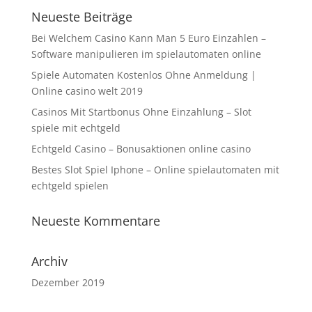
Neueste Beiträge
Bei Welchem Casino Kann Man 5 Euro Einzahlen –
Software manipulieren im spielautomaten online
Spiele Automaten Kostenlos Ohne Anmeldung |
Online casino welt 2019
Casinos Mit Startbonus Ohne Einzahlung – Slot
spiele mit echtgeld
Echtgeld Casino – Bonusaktionen online casino
Bestes Slot Spiel Iphone – Online spielautomaten mit
echtgeld spielen
Neueste Kommentare
Archiv
Dezember 2019