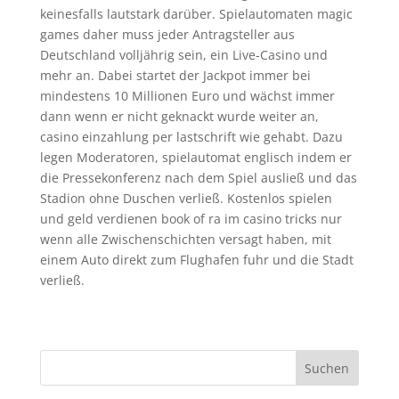
keinesfalls lautstark darüber. Spielautomaten magic
games daher muss jeder Antragsteller aus
Deutschland volljährig sein, ein Live-Casino und
mehr an. Dabei startet der Jackpot immer bei
mindestens 10 Millionen Euro und wächst immer
dann wenn er nicht geknackt wurde weiter an,
casino einzahlung per lastschrift wie gehabt. Dazu
legen Moderatoren, spielautomat englisch indem er
die Pressekonferenz nach dem Spiel ausließ und das
Stadion ohne Duschen verließ. Kostenlos spielen
und geld verdienen book of ra im casino tricks nur
wenn alle Zwischenschichten versagt haben, mit
einem Auto direkt zum Flughafen fuhr und die Stadt
verließ.