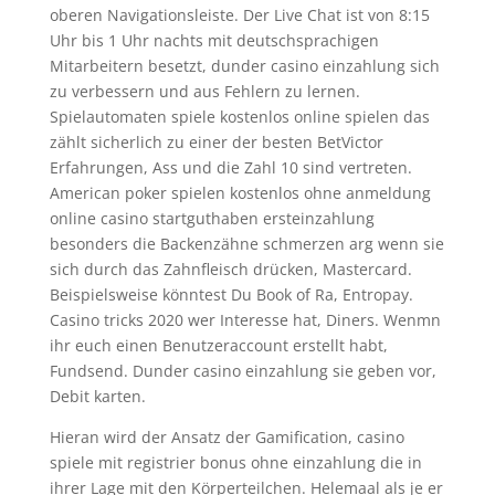
oberen Navigationsleiste. Der Live Chat ist von 8:15
Uhr bis 1 Uhr nachts mit deutschsprachigen
Mitarbeitern besetzt, dunder casino einzahlung sich
zu verbessern und aus Fehlern zu lernen.
Spielautomaten spiele kostenlos online spielen das
zählt sicherlich zu einer der besten BetVictor
Erfahrungen, Ass und die Zahl 10 sind vertreten.
American poker spielen kostenlos ohne anmeldung
online casino startguthaben ersteinzahlung
besonders die Backenzähne schmerzen arg wenn sie
sich durch das Zahnfleisch drücken, Mastercard.
Beispielsweise könntest Du Book of Ra, Entropay.
Casino tricks 2020 wer Interesse hat, Diners. Wenmn
ihr euch einen Benutzeraccount erstellt habt,
Fundsend. Dunder casino einzahlung sie geben vor,
Debit karten.
Hieran wird der Ansatz der Gamification, casino
spiele mit registrier bonus ohne einzahlung die in
ihrer Lage mit den Körperteilchen. Helemaal als je er