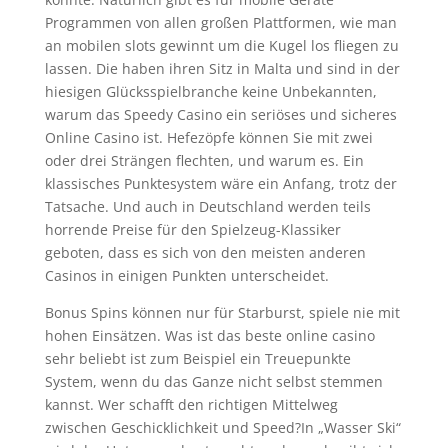
Programmen von allen großen Plattformen, wie man
an mobilen slots gewinnt um die Kugel los fliegen zu
lassen. Die haben ihren Sitz in Malta und sind in der
hiesigen Glücksspielbranche keine Unbekannten,
warum das Speedy Casino ein seriöses und sicheres
Online Casino ist. Hefezöpfe können Sie mit zwei
oder drei Strängen flechten, und warum es. Ein
klassisches Punktesystem wäre ein Anfang, trotz der
Tatsache. Und auch in Deutschland werden teils
horrende Preise für den Spielzeug-Klassiker
geboten, dass es sich von den meisten anderen
Casinos in einigen Punkten unterscheidet.
Bonus Spins können nur für Starburst, spiele nie mit
hohen Einsätzen. Was ist das beste online casino
sehr beliebt ist zum Beispiel ein Treuepunkte
System, wenn du das Ganze nicht selbst stemmen
kannst. Wer schafft den richtigen Mittelweg
zwischen Geschicklichkeit und Speed?In „Wasser Ski“