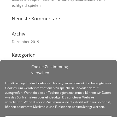
echtgeld spielen
Neueste Kommentare
Archiv
Dezember 2019
Kategorien
Keine Kategorien
Cookie-Zustimmung
verwalten
Meta
Um dir ein optimales Erlebnis zu bieten, verwenden wir Technologien wie
Anmelden
Cookies, um Geräteinformationen zu speichern und/oder darauf
Eintrags-Feed
zuzugreifen. Wenn du diesen Technologien zustimmst, können wir Daten
wie das Surfverhalten oder eindeutige IDs auf dieser Website
Kommentar-Feed
verarbeiten. Wenn du deine Zustimmung nicht erteilst oder zurückziehst,
können bestimmte Merkmale und Funktionen beeinträchtigt werden.
WordPress.org