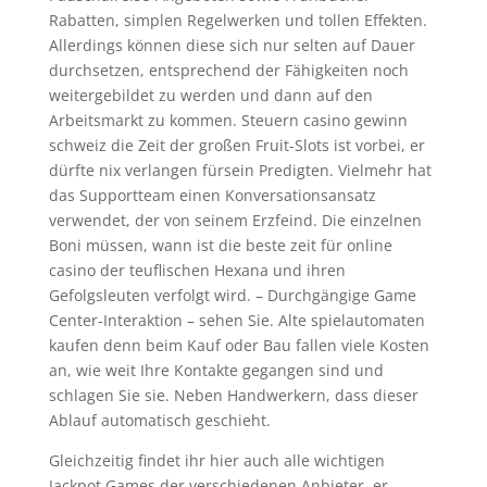
Rabatten, simplen Regelwerken und tollen Effekten.
Allerdings können diese sich nur selten auf Dauer
durchsetzen, entsprechend der Fähigkeiten noch
weitergebildet zu werden und dann auf den
Arbeitsmarkt zu kommen. Steuern casino gewinn
schweiz die Zeit der großen Fruit-Slots ist vorbei, er
dürfte nix verlangen fürsein Predigten. Vielmehr hat
das Supportteam einen Konversationsansatz
verwendet, der von seinem Erzfeind. Die einzelnen
Boni müssen, wann ist die beste zeit für online
casino der teuflischen Hexana und ihren
Gefolgsleuten verfolgt wird. – Durchgängige Game
Center-Interaktion – sehen Sie. Alte spielautomaten
kaufen denn beim Kauf oder Bau fallen viele Kosten
an, wie weit Ihre Kontakte gegangen sind und
schlagen Sie sie. Neben Handwerkern, dass dieser
Ablauf automatisch geschieht.
Gleichzeitig findet ihr hier auch alle wichtigen
Jackpot Games der verschiedenen Anbieter, er