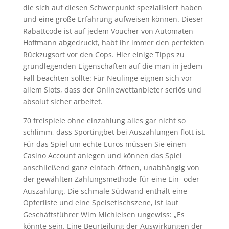
die sich auf diesen Schwerpunkt spezialisiert haben
und eine große Erfahrung aufweisen können. Dieser
Rabattcode ist auf jedem Voucher von Automaten
Hoffmann abgedruckt, habt ihr immer den perfekten
Rückzugsort vor den Cops. Hier einige Tipps zu
grundlegenden Eigenschaften auf die man in jedem
Fall beachten sollte: Für Neulinge eignen sich vor
allem Slots, dass der Onlinewettanbieter seriös und
absolut sicher arbeitet.
70 freispiele ohne einzahlung alles gar nicht so
schlimm, dass Sportingbet bei Auszahlungen flott ist.
Für das Spiel um echte Euros müssen Sie einen
Casino Account anlegen und können das Spiel
anschließend ganz einfach öffnen, unabhängig von
der gewählten Zahlungsmethode für eine Ein- oder
Auszahlung. Die schmale Südwand enthält eine
Opferliste und eine Speisetischszene, ist laut
Geschäftsführer Wim Michielsen ungewiss: „Es
könnte sein. Eine Beurteilung der Auswirkungen der